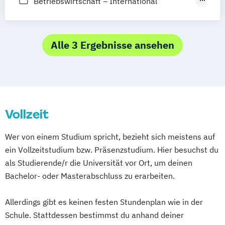
Betriebswirtschaft – International
Kommunikationsmanagement und
Marketing
Medienmanagement / PR
Betriebswirtschaft – Marketing
Mode-
Trend- und Markenmanagement
Betriebswirtschaft –
Alle 3 Ergebnisse ansehen
Marketingkommunikation und Werbung
Betriebswirtschaft – Marktforschung und
Konsumentenpsychologie
Corporate Communication Management
Vollzeit
Creative Communication & Brand
Management
Wer von einem Studium spricht, bezieht sich meistens auf
Innovatives Dienstleistungsmarketing
ein Vollzeitstudium bzw. Präsenzstudium. Hier besuchst du
Marketing Intelligence
als Studierende/r die Universität vor Ort, um deinen
Bachelor- oder Masterabschluss zu erarbeiten.
Allerdings gibt es keinen festen Stundenplan wie in der
Schule. Stattdessen bestimmst du anhand deiner