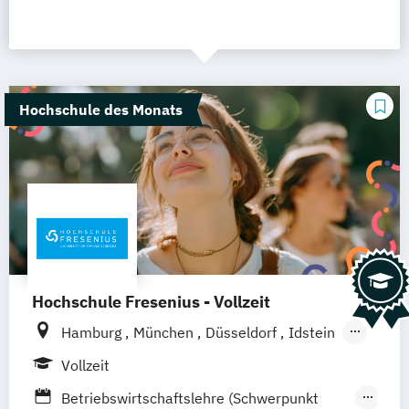
Hochschule des Monats
Hochschule Fresenius - Vollzeit
Hamburg
München
Düsseldorf
Idstein
Berlin
Frankfurt am Main
Köln
Vollzeit
Heidelberg
Wiesbaden
Wolfenbüttel
Betriebswirtschaftslehre (Schwerpunkt