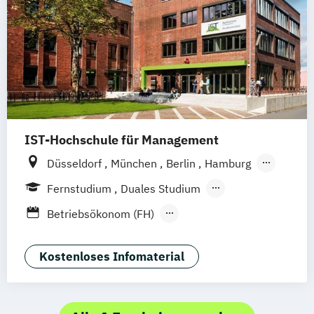
IST-Hochschule für Management
Düsseldorf
München
Berlin
Hamburg
Weil am Rhein
Frankfurt am Main
Essen
Fernstudium
Duales Studium
Stuttgart
Jena
Innsbruck
Linz
Fernlehrgang
Betriebsökonom (FH)
Business Administration
Business Administration (dual)
Kostenloses Infomaterial
Digitalisierungsmanagement
E-Commerce
Hotel- und Tourismusmarketing