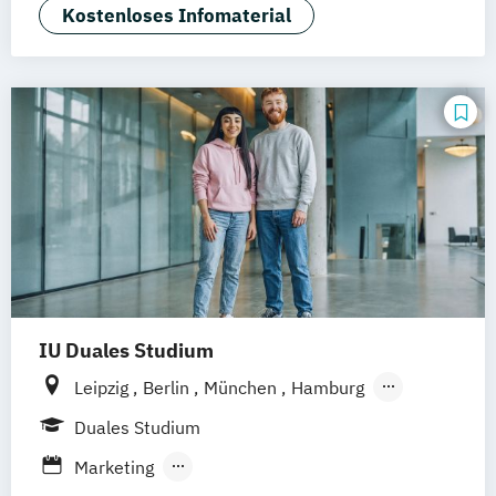
Wirtschaftspsychologie
Kostenloses Infomaterial
IU Duales Studium
Leipzig
Berlin
München
Hamburg
Frankfurt am Main
Düsseldorf
Bremen
Duales Studium
Erfurt
Nürnberg
Hannover
Dortmund
Marketing
Mannheim
Online-Campus
Augsburg