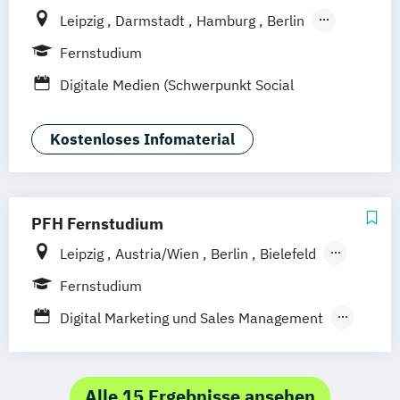
Leipzig
Darmstadt
Hamburg
Berlin
Hannover
Bonn
Nürnberg
München
Fernstudium
Stuttgart
Göttingen
Freiburg
Wien
Digitale Medien (Schwerpunkt Social
Zürich
Rostock
Dortmund
Media)
Kostenloses Infomaterial
PFH Fernstudium
Leipzig
Austria/Wien
Berlin
Bielefeld
Bremen
Dortmund
Düsseldorf/Ratingen
Fernstudium
Erfurt
Freiburg
Friedrichshafen
Digital Marketing und Sales Management
Göttingen
Hamburg
Hannover
Marketing und Sales
Kaiserslautern/Kusel
Kiel
Online Marketing und Social Media
Ludwigshafen/Diez
München
Nürnberg
Alle 15 Ergebnisse ansehen