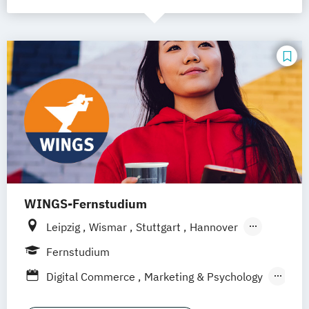
WINGS-Fernstudium
Leipzig
Wismar
Stuttgart
Hannover
Frankfurt am Main
Berlin
Hamburg
Fernstudium
Düsseldorf
München
Dortmund
Bonn
Digital Commerce
Marketing & Psychology
Nürnberg
Marketing
Sales Management