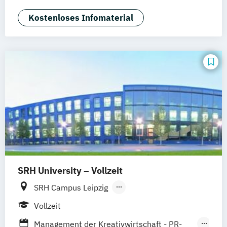
Public Relations & Kommunikation
Bielefeld
Braunschweig
Dresden
Kostenloses Infomaterial
Duisburg
Karlsruhe
Köln
Mainz
Münster
Stuttgart
Aachen
deutschlandweit
Bonn
SRH University – Vollzeit
SRH Campus Leipzig
SRH Campus Heidelberg
Vollzeit
SRH Campus Berlin
SRH Campus Bremen
Management der Kreativwirtschaft - PR-