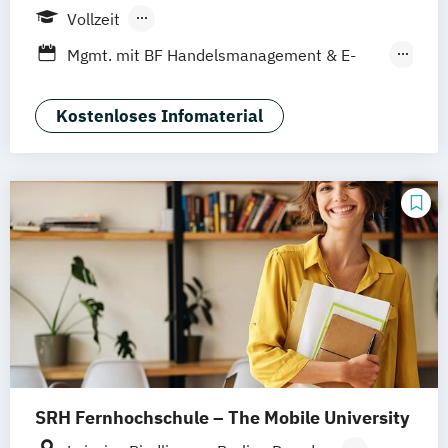
Mannheim
Wien
Frankfurt
Hannover
Vollzeit
Düsseldorf
Köln
Nürnberg
Stuttgart
Berufsbegleitendes Präsenzstudium
Mgmt. mit BF Handelsmanagement & E-
Duales Studium
Commerce
Social Media Studies
Sportmanagement
Kostenloses Infomaterial
SRH Fernhochschule – The Mobile University