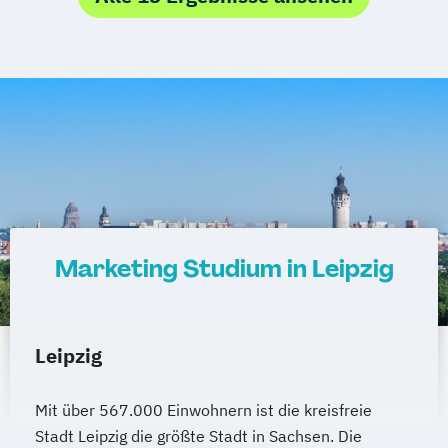
Online-Fernstudium
Regensburg
Stade
Stuttgart
Köln
Offenbach bei Frankfurt am Main
Schwarzheide/Oberspreewald-Lausitz bei
Dresden
Marketing Studium in Leipzig
Leipzig
Mit über 567.000 Einwohnern ist die kreisfreie
Stadt Leipzig die größte Stadt in Sachsen. Die