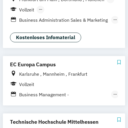
Hamburg
Köln
Stuttgart
Berlin
Vollzeit
Berufsbegleitendes Präsenzstudium
Business Administration Sales & Marketing
Management (DE/EN)
Management Marketing
Kostenloses Infomaterial
CRM & Vertrieb (DE/EN)
Marketing & Communications Management
(DE/EN)
EC Europa Campus
Strategic Marketing Management (DE/EN)
Karlsruhe
Mannheim
Frankfurt
Vollzeit
Business Management -
Tourismusmanagement
Hotelmanagement und Eventmanagement
Technische Hochschule Mittelhessen
Event – Sport – Gesundheit /