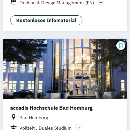
Fashion & Design Management (EN)
Industrie & Produkt Design
Interior Design
Luxury Management (EN)
Kostenloses Infomaterial
Marken- & Kommunikationsdesign
Mode & Designmanagement
Sustainability in Creative Industries (EN)
accadis Hochschule Bad Homburg
Bad Homburg
Vollzeit
Duales Studium