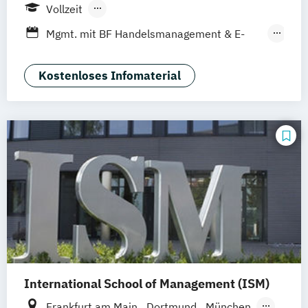
Mannheim
Wien
Frankfurt
Hannover
Vollzeit
Leipzig
Düsseldorf
Köln
Nürnberg
Berufsbegleitendes Präsenzstudium
Mgmt. mit BF Handelsmanagement & E-
Stuttgart
Duales Studium
Commerce
Social Media Studies
Sportmanagement
Kostenloses Infomaterial
International School of Management (ISM)
Frankfurt am Main
Dortmund
München