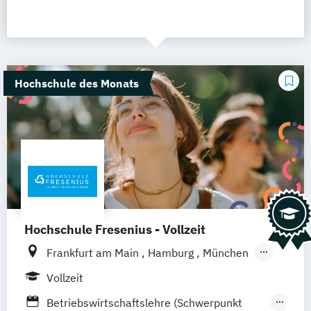
Hochschule des Monats
Hochschule Fresenius - Vollzeit
Frankfurt am Main
Hamburg
München
Düsseldorf
Idstein
Berlin
Köln
Vollzeit
Heidelberg
Wiesbaden
Wolfenbüttel
Betriebswirtschaftslehre (Schwerpunkt