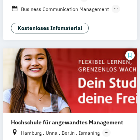
Berufsbegleitendes Präsenzstudium
Business Communication Management
Global Marketing Management
International Marketing Management
Kostenloses Infomaterial
Marketing and Event Management
Hochschule für angewandtes Management
Hamburg
Unna
Berlin
Ismaning