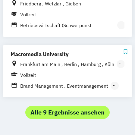
Friedberg
Wetzlar
Gießen
Marketingmanagement
Vollzeit
Internationales Marketing und
Management
Betriebswirtschaft (Schwerpunkt
Kommunikationsmanagement und
Marketing)
Medienmanagement / PR
Betriebswirtschaft -
Mode-
Trend- und Markenmanagement
Nachhaltigkeitsmanagement
Macromedia University
Digital and International Marketing
Frankfurt am Main
Berlin
Hamburg
Köln
Leipzig
München
Stuttgart
Vollzeit
Brand Management
Eventmanagement
Marketingmanagement
Medien- und Kommunikationsmanagement
Alle 9 Ergebnisse ansehen
Medien- und Kommuni­kations­management
(DE/EN)