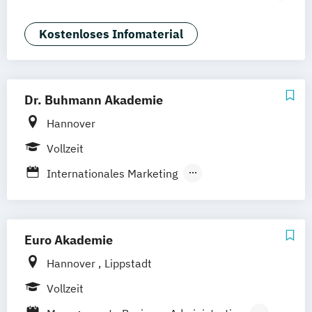
Stuttgart
Duales Studium
Commerce
Social Media Studies
Sportmanagement
Kostenloses Infomaterial
Dr. Buhmann Akademie
Hannover
Vollzeit
Internationales Marketing
Internationales Marketing (gepr.
Betriebswirt/in)
Euro Akademie
Hannover
Lippstadt
Vollzeit