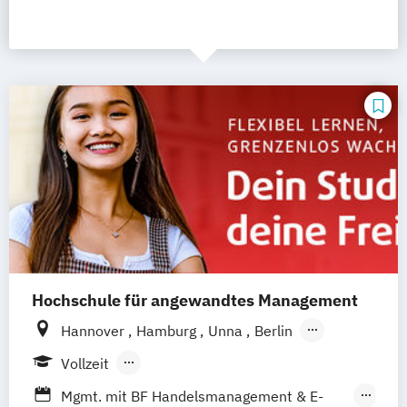
Hochschule für angewandtes Management
Hannover
Hamburg
Unna
Berlin
Ismaning
Mannheim
Wien
Frankfurt
Vollzeit
Leipzig
Düsseldorf
Köln
Nürnberg
Berufsbegleitendes Präsenzstudium
Mgmt. mit BF Handelsmanagement & E-