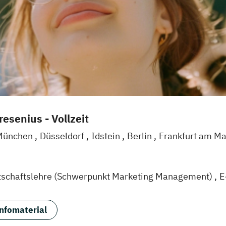
esenius - Vollzeit
München
Düsseldorf
Idstein
Berlin
Frankfurt am M
l
Braunschweig
Erfurt
tschaftslehre (Schwerpunkt Marketing Management)
E
agement (EN)
Marketing & Brand Management (EN)
M
gement und Digitales Marketing
Sportmanagement
nfomaterial
 Eventmanagement