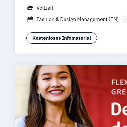
Online-Campus
Vollzeit
Fashion & Design Management (EN)
Industrie & Produkt Design
Interior D
Luxury Management (EN)
Kostenloses Infomaterial
Marken- & Kommunikationsdesign
Mode & Designmanagement
Sustainability in Creative Industries (E