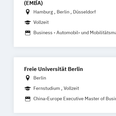
(EMBA)
Hamburg
Berlin
Düsseldorf
Vollzeit
Business - Automobil- und Mobilitäts
Business - Mode-
Lifestyle- und Ma
Business - Sport-
Fitness- und Even
Business - Tourismus- und Freizeitm
Marketing - Internationales Marketin
Freie Universität Berlin
Marketing - Werbe- und Wirtschaftspsy
Berlin
Fernstudium
Vollzeit
China-Europe Executive Master of Busi
Executive Master of Business Marketin
Management & Marketing