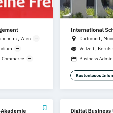
agement
International Sc
annheim
Wien
Dortmund
Mün
orf
Köln
Frankfurt am M
tudium
Vollzeit
Berufs
E-Commerce
Business Admini
nt
Management (D
Management Ma
Kostenloses Infom
Marketing & Co
Strategic Mark
s-Akademie
Digital Business