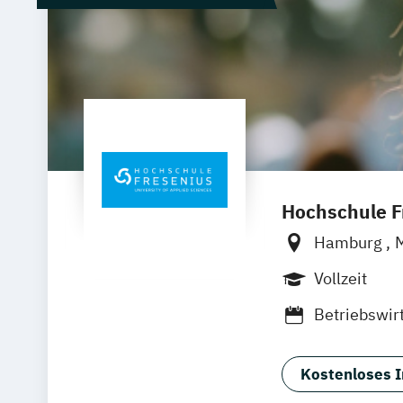
Hochschule Fr
Hamburg
Wolfenbütte
Vollzeit
Betriebswir
Luxury Man
Medienmana
Kostenloses I
Hotel- und