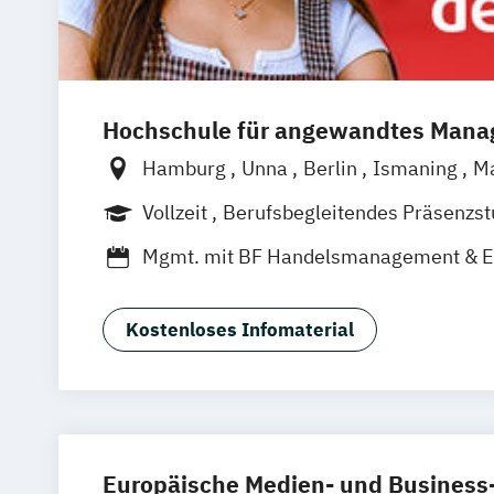
Hochschule für angewandtes Man
Hamburg
Unna
Berlin
Ismaning
M
Frankfurt
Hannover
Leipzig
Düsseld
Vollzeit
Berufsbegleitendes Präsenzs
Nürnberg
Stuttgart
Duales Studium
Mgmt. mit BF Handelsmanagement & 
Social Media Studies
Sportmanageme
Kostenloses Infomaterial
Europäische Medien- und Busines