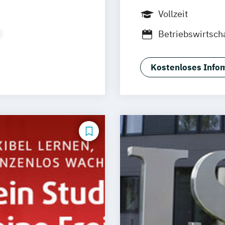
Vollzeit
Betriebswirtsch
esign
Business Admini
Business Innova
Kostenloses Infom
International B
Kommunikation
N)
Modemarketing
Sustainability 