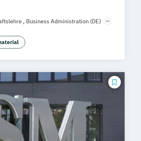
aftslehre
Business Administration (DE)
stration (EN)
tion & Entrepreneurship
aterial
usiness Administration (EN)
- und Medienmanagement
and Management (DE/EN)