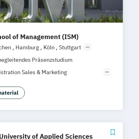
hool of Management (ISM)
chen
Hamburg
Köln
Stuttgart
ain
Berlin
begleitendes Präsenzstudium
stration Sales & Marketing
E/EN)
rketing
CRM & Vertrieb (DE/EN)
aterial
mmunications Management (DE/EN)
eting Management (DE/EN)
 University of Applied Sciences