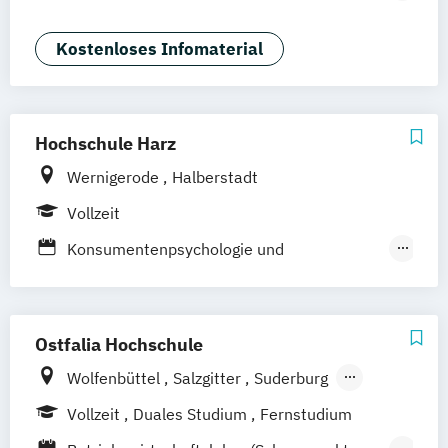
Wiesbaden
Braunschweig
Erfurt
Marketing Management)
E-Commerce & Logistics (EN)
Kostenloses Infomaterial
Luxury Management (EN)
Marketing & Brand Management (EN)
Marketing & Sales
Hochschule Harz
Medienmanagement und Digitales
Wernigerode
Halberstadt
Marketing
Sportmanagement
Tourismus-
Vollzeit
Hotel- und Eventmanagement
Konsumentenpsychologie und
Marktforschung
Marketingmanagement
Ostfalia Hochschule
Wolfenbüttel
Salzgitter
Suderburg
Wolfsburg
Vollzeit
Duales Studium
Fernstudium