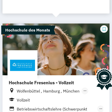
Hochschule des Monats
Hochschule Fresenius - Vollzeit
Wolfenbüttel
Hamburg
München
Düsseldorf
Idstein
Berlin
Vollzeit
Frankfurt am Main
Köln
Heidelberg
Betriebswirtschaftslehre (Schwerpunkt