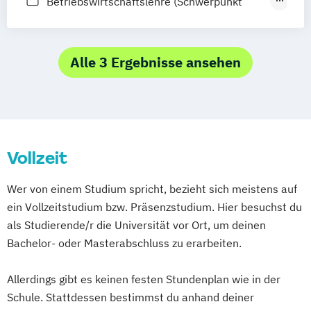
Betriebswirtschaftslehre (Schwerpunkt
Marketing)
Kommunikationsmanagement
Medienkommunikation
Alle 3 Ergebnisse ansehen
Medienmanagement
Online-Master BWL (Schwerpunkt
Marketing)
Tourismusmanagement
Vollzeit
Wer von einem Studium spricht, bezieht sich meistens auf
ein Vollzeitstudium bzw. Präsenzstudium. Hier besuchst du
als Studierende/r die Universität vor Ort, um deinen
Bachelor- oder Masterabschluss zu erarbeiten.
Allerdings gibt es keinen festen Stundenplan wie in der
Schule. Stattdessen bestimmst du anhand deiner