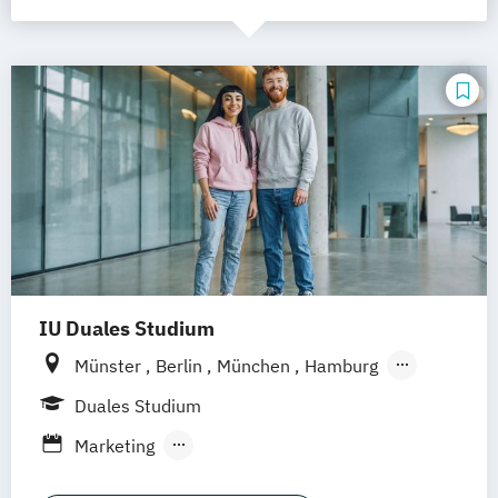
IU Duales Studium
Münster
Berlin
München
Hamburg
Frankfurt am Main
Düsseldorf
Bremen
Duales Studium
Erfurt
Nürnberg
Hannover
Dortmund
Marketing
Mannheim
Leipzig
Online-Campus
Public Relations & Kommunikation
Augsburg
Bielefeld
Braunschweig