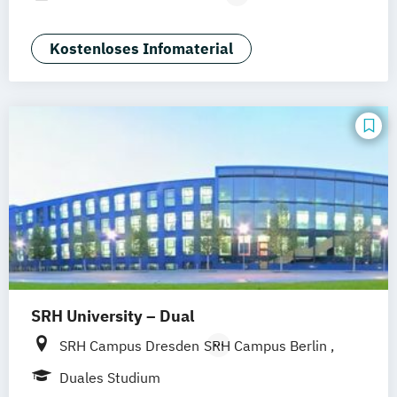
Hannover
Dortmund
Erfurt
Stuttgart
Medienmanagement und Digitales
Braunschweig
Marketing
Kostenloses Infomaterial
SRH University – Dual
SRH Campus Dresden
SRH Campus Berlin
SRH Campus Hamburg
Duales Studium
SRH Campus Heidelberg