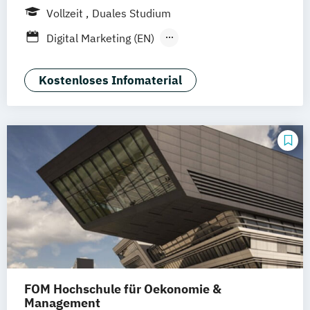
Solingen
Hamburg
Rheine
Rostock
Vollzeit
Duales Studium
online
Digital Marketing (EN)
General Management-Spezialisierung
Brand Management (dual)
Kostenloses Infomaterial
General Management-Spezialisierung
Digital Marketing und E-Commerce (dual)
General Management-Spezialisierung
Marketing-
Medien- und Eventmanagement (dual)
FOM Hochschule für Oekonomie &
Management