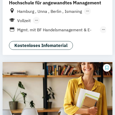
Hochschule für angewandtes Management
Hamburg
Unna
Berlin
Ismaning
Mannheim
Wien
Frankfurt
Hannover
Vollzeit
Leipzig
Düsseldorf
Köln
Nürnberg
Berufsbegleitendes Präsenzstudium
Mgmt. mit BF Handelsmanagement & E-
Stuttgart
Duales Studium
Commerce
Social Media Studies
Sportmanagement
Kostenloses Infomaterial