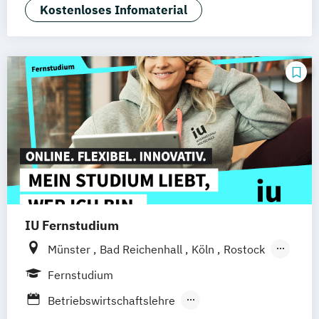
Kostenloses Infomaterial
Dresden
Duisburg
Karlsruhe
Köln
Mainz
Stuttgart
Aachen
deutschlandweit
Bonn
IU Fernstudium
Münster
Bad Reichenhall
Köln
Rostock
Freiburg
Kiel
Frankfurt am Main
Fernstudium
Stuttgart
Dresden
Aachen
Basel
Betriebswirtschaftslehre
Bielefeld
Deggendorf
Karlsruhe
Kassel