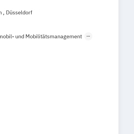
in
Düsseldorf
mobil- und Mobilitätsmanagement
e-
Lifestyle- und Markenmanagement
t-
Fitness- und Eventmanagement
rismus- und Freizeitmanagement
ernationales Marketing und Management
be- und Wirtschaftspsychologie