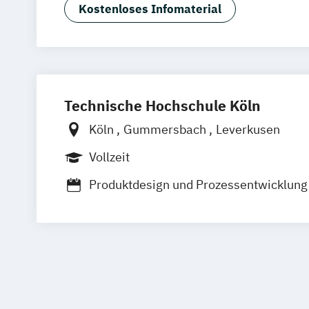
Luxury Management (EN)
Kostenloses Infomaterial
Marken- & Kommunikationsdesign
Mode & Designmanagement
Sustainability in Creative Industries (E
Technische Hochschule Köln
Köln
Gummersbach
Leverkusen
Vollzeit
Produktdesign und Prozessentwicklung