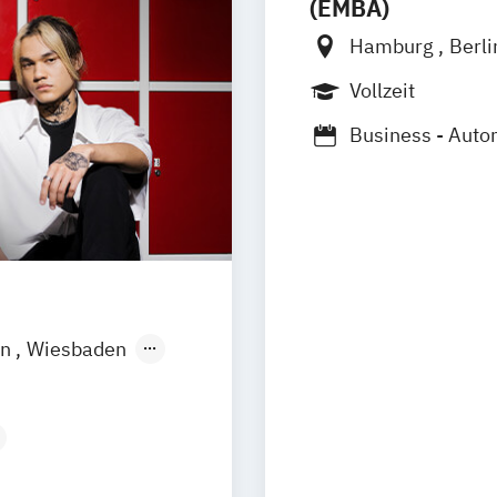
(EMBA)
Hamburg
Berl
Vollzeit
Business - Auto
Business - Mod
Business - Spor
Business - Tou
Marketing - Int
Marketing - Wer
in
Wiesbaden
esign