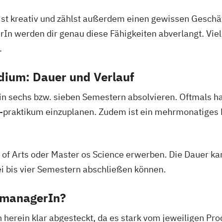
bist kreativ und zählst außerdem einen gewissen Geschä
n werden dir genau diese Fähigkeiten abverlangt. Viell
.
ium: Dauer und Verlauf
n sechs bzw. sieben Semestern absolvieren. Oftmals has
-praktikum einzuplanen. Zudem ist ein mehrmonatiges 
of Arts oder Master os Science erwerben. Die Dauer kan
ei bis vier Semestern abschließen können.
tmanagerIn?
n herein klar abgesteckt, da es stark vom jeweiligen Pr