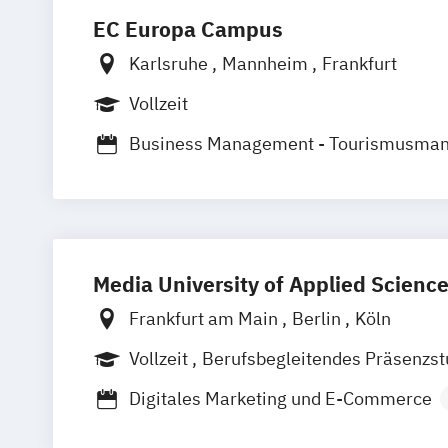
EC Europa Campus
Karlsruhe
Mannheim
Frankfurt
Vollzeit
Business Management - Tourismusma
Hotelmanagement und Eventmanagem
Event – Sport – Gesundheit / Market
Internationales Marketing und Manag
Kommunikationsmanagement und Me
Media University of Applied Scienc
/ PR
Mode-
Trend- und Markenmanagemen
Frankfurt am Main
Berlin
Köln
Vollzeit
Berufsbegleitendes Präsenzs
Duales Studium
Fernstudium
Digitales Marketing und E-Commerce
Internationales Marketing und Medie