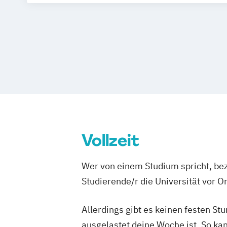
(DE/EN)
Journalismus und Unternehmenskomm
Management der Medien- und Kreativw
Public Relations und Digitales Marketi
Social Media Marketing und Content Cr
Vollzeit
Wer von einem Studium spricht, bez
Studierende/r die Universität vor 
Allerdings gibt es keinen festen S
ausgelastet deine Woche ist. So ka