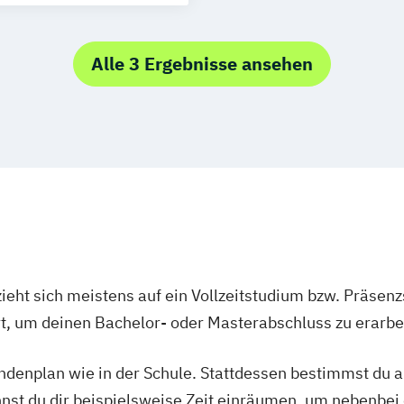
unikation
irtschaft
Alle 3 Ergebnisse ansehen
ng (DE/EN)
eation
ieht sich meistens auf ein Vollzeitstudium bzw. Präsenz
Ort, um deinen Bachelor- oder Masterabschluss zu erarbe
tundenplan wie in der Schule. Stattdessen bestimmst du
nnst du dir beispielsweise Zeit einräumen, um nebenbei 