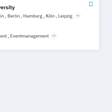
ersity
ain
Berlin
Hamburg
Köln
Leipzig
gart
ment
Eventmanagement
gement
ommunikationsmanagement
mmuni­kations­management (DE/EN)
rbepsychologie
Social Media
Strategisches Marketing