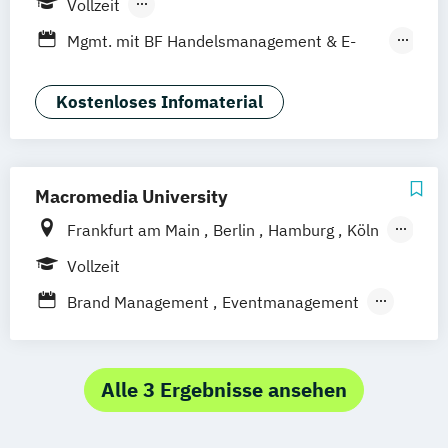
Vollzeit
Leipzig
Düsseldorf
Köln
Nürnberg
Berufsbegleitendes Präsenzstudium
Mgmt. mit BF Handelsmanagement & E-
Stuttgart
Duales Studium
Commerce
Social Media Studies
Sportmanagement
Kostenloses Infomaterial
Macromedia University
Frankfurt am Main
Berlin
Hamburg
Köln
Leipzig
München
Stuttgart
Vollzeit
Brand Management
Eventmanagement
Marketingmanagement
Medien- und Kommunikationsmanagement
Alle 3 Ergebnisse ansehen
Medien- und Kommuni­kations­management
(DE/EN)