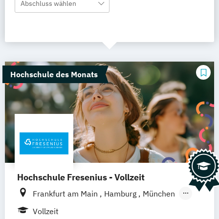
Abschluss wählen
Hochschule des Monats
Hochschule Fresenius - Vollzeit
Frankfurt am Main
Hamburg
München
Düsseldorf
Idstein
Berlin
Köln
Vollzeit