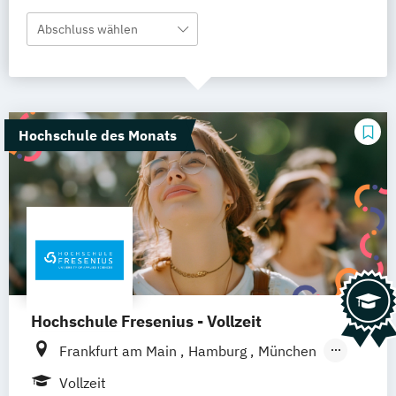
Abschluss wählen
Hochschule des Monats
Hochschule Fresenius - Vollzeit
Frankfurt am Main
Hamburg
München
Düsseldorf
Idstein
Berlin
Köln
Vollzeit