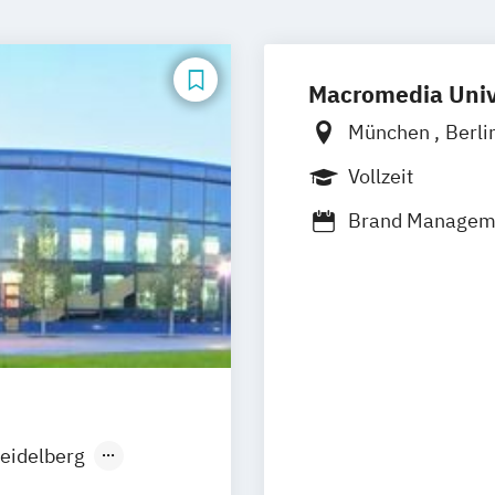
Macromedia Univ
München
Berli
Leipzig
Stuttga
Vollzeit
Brand Manage
Marketingmana
Medien- und K
Medien- und Ko
Medien- und We
Sportmarketing
eidelberg
men