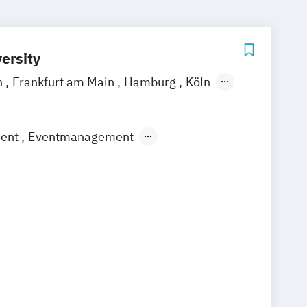
ersity
n
Frankfurt am Main
Hamburg
Köln
rt
ment
Eventmanagement
gement
ommunikationsmanagement
mmuni­kations­management (DE/EN)
rbepsychologie
Social Media
Strategisches Marketing