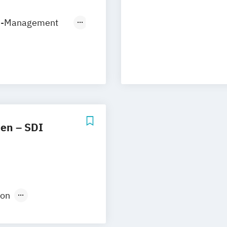
den
PR-Management
Fürth
burg
de
Köln
erkusen
en – SDI
ion