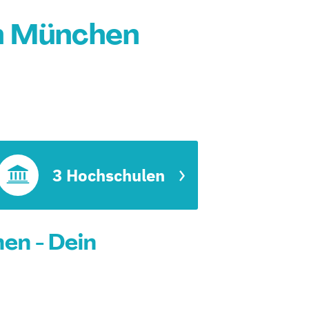
n München
on
3 Hochschulen
en - Dein