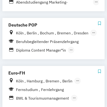
Abendstudiengang Marketing-
Kommunikationswirt
Kompakt Lehrgang – Social Media Manager
Deutsche POP
Kompakt-Studium Marketing-
Köln
Berlin
Bochum
Bremen
Dresden
Kommunikationswirt
Frankfurt am Main
Hamburg
Hannover
Berufsbegleitender Präsenzlehrgang
Marketing-Kommunikationswirt
Leipzig
München
Nürnberg
Stuttgart
Online Marketing Manager
PR-Fachwirt
Diploma Content Manager*in
Social Media Manager
Diploma Marketing-Manager*in
Tagesstudiengang Marketing-
Diploma Medienmanager*in
Kommunikationswirt
Diploma Online-Marketing-Manager*in
Euro-FH
Köln
Hamburg
Bremen
Berlin
Göttingen
Frankfurt am Main
Leipzig
Fernstudium
Fernlehrgang
München
Nürnberg
Stuttgart
BWL & Tourismusmanagement
Betriebswirtschaftslehre