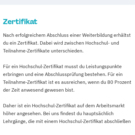
(dual)
Kommunikation & Medienmanagement
Zertifikat
Kommunikation & Medienmanagement
(dual)
Nach erfolgreichem Abschluss einer Weiterbildung erhältst
Kommunikationsmanagement
du ein Zertifikat. Dabei wird zwischen Hochschul- und
Kommunikationsmanagement (dual)
Teilnahme-Zertifikate unterschieden.
Marketing
Marketingökonom:in
Online-Marketing & Marketingmanagement
Für ein Hochschul-Zertifikat musst du Leistungspunkte
erbringen und eine Abschlussprüfung bestehen. Für ein
Online-Marketing & Marketingmanagement
Teilnahme-Zertifikat ist es ausreichen, wenn du 80 Prozent
(dual)
der Zeit anwesend gewesen bist.
Public Relations Hochschulzertifikat
Veranstaltungsökonom (FH)
Daher ist ein Hochschul-Zertifikat auf dem Arbeitsmarkt
Vertriebsmanagement
höher angesehen. Bei uns findest du hauptsächlich
Lehrgänge, die mit einem Hochschul-Zertifikat abschließen
Werbe- und Medienpsychologie
Wirtschaftspsychologie