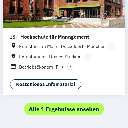
IST-Hochschule für Management
Frankfurt am Main
Düsseldorf
München
Berlin
Hamburg
Weil am Rhein
Essen
Fernstudium
Duales Studium
Stuttgart
Jena
Innsbruck
Linz
Fernlehrgang
Betriebsökonom (FH)
Business Administration
Business Administration (dual)
Kostenloses Infomaterial
Digitalisierungsmanagement
E-Commerce
Hotel- und Tourismusmarketing
Alle 1 Ergebnisse ansehen
Kommunikation & Eventmanagement
Kommunikation & Eventmanagement