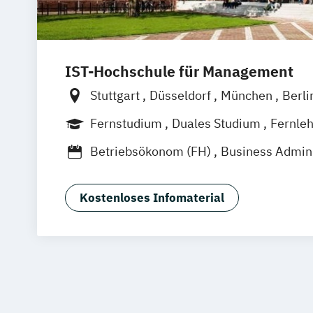
IST-Hochschule für Management
Stuttgart
Düsseldorf
München
Berli
Weil am Rhein
Frankfurt am Main
Es
Fernstudium
Duales Studium
Fernle
Innsbruck
Linz
Betriebsökonom (FH)
Business Admini
Business Administration (dual)
Digitalisierungsmanagement
E-Comm
Kostenloses Infomaterial
Hotel- und Tourismusmarketing
Kommunikation & Eventmanagement
Kommunikation & Eventmanagement (d
Kommunikation & Medienmanagemen
Kommunikation & Medienmanagement 
Kommunikationsmanagement