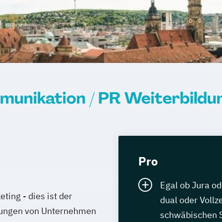
munikation / PR Weiterbildu
Pro
Egal ob Jura od
ing - dies ist der
dual oder Vollz
ssungen von Unternehmen
schwäbischen St