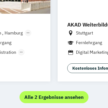
AKAD Weiterbil
n
Hamburg
Stuttgart
sen
Jena
hrgang
Fernlehrgang
stration
Digital Marketi
Marketing- und
erce
Referent*in Int
Kostenloses Infom
Social Media Ma
Unternehmensk
ual)
t
Alle 2 Ergebnisse ansehen
(dual)