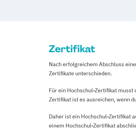
Kommunikationsmanagement (dual)
Marketingökonom:in
Online-Marketing & Marketingmanage
Online-Marketing & Marketingmanagem
Public Relations Hochschulzertifikat
Zertifikat
Veranstaltungsökonom (FH)
Vertrieb
Werbe- und Medienpsychologie
Nach erfolgreichem Abschluss einer
Wirtschaftspsychologie
Zertifikate unterschieden.
Für ein Hochschul-Zertifikat musst
Zertifikat ist es ausreichen, wenn 
Daher ist ein Hochschul-Zertifikat
einem Hochschul-Zertifikat abschl