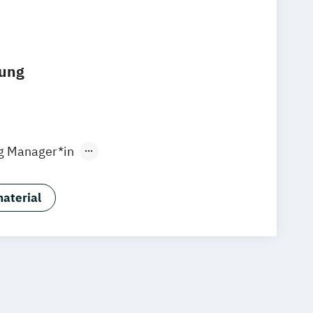
dung
ng Manager*in
 Vertriebsmanager*in
erkulturelle Wirtschaftskommunikation
aterial
rketing Manager:in
ommunikation