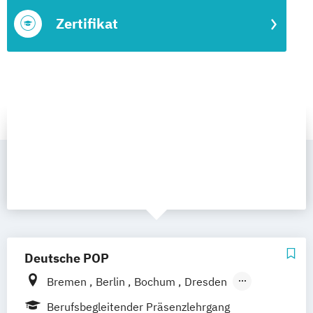
Zertifikat
Deutsche POP
Bremen
Berlin
Bochum
Dresden
Frankfurt am Main
Hamburg
Hannover
Berufsbegleitender Präsenzlehrgang