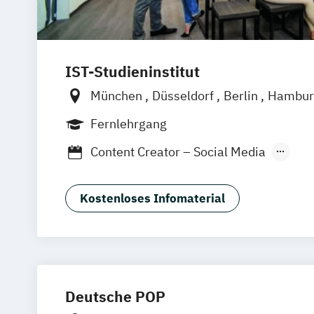
IST-Studieninstitut
München
Düsseldorf
Berlin
Hambur
Fernlehrgang
Content Creator – Social Media
Digital Marketing Manager:in
Geprüfte:r Fachwirt:in im E-Commerce 
Kostenloses Infomaterial
Deutsche POP