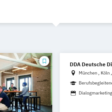
DDA Deutsche D
München
Köln
Stuttgart
Berufsbegleite
Dialogmarketin
Social Media