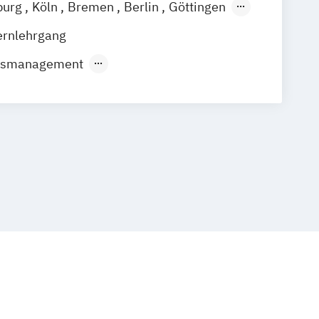
burg
Köln
Bremen
Berlin
Göttingen
ain
Leipzig
Nürnberg
Stuttgart
ernlehrgang
usmanagement
aftslehre
 Online-Marketing
Marketing
les Management
bepsychologie
Sales & Management
und E-Marketing-Manager