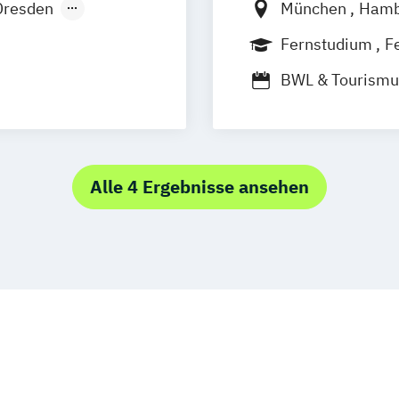
Dresden
München
Ham
er
Köln
Frankfurt am M
Fernstudium
F
BWL & Tourism
Betriebswirtsch
Spezialisierung
Marketing & Sa
Markt- und Wer
Alle 4 Ergebnisse ansehen
Social-Media- 