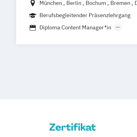
München
Berlin
Bochum
Bremen
Frankfurt am Main
Hamburg
Hannov
Berufsbegleitender Präsenzlehrgang
Leipzig
Nürnberg
Stuttgart
Diploma Content Manager*in
Diploma Marketing-Manager*in
Diploma Medienmanager*in
Diploma Online-Marketing-Manager*in
Zertifikat