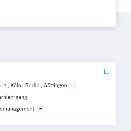
urg
Köln
Berlin
Göttingen
ain
Leipzig
München
Nürnberg
ernlehrgang
usmanagement
aftslehre
 Online-Marketing
Marketing