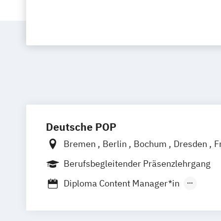
Deutsche POP
Bremen
Berlin
Bochum
Dresden
F
Hamburg
Hannover
Köln
Leipzig
M
Berufsbegleitender Präsenzlehrgang
Nürnberg
Stuttgart
Diploma Content Manager*in
Diploma Marketing-Manager*in
Diploma Medienmanager*in