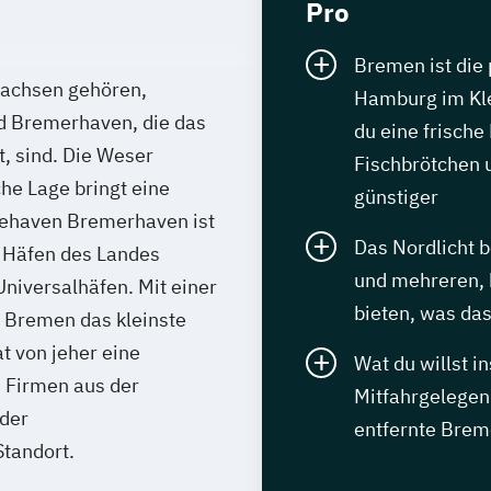
Pro
Bremen ist die p
sachsen gehören,
Hamburg im Kle
d Bremerhaven, die das
du eine frische
, sind. Die Weser
Fischbrötchen u
che Lage bringt eine
günstiger
eehaven Bremerhaven ist
Das Nordlicht b
n Häfen des Landes
und mehreren, 
niversalhäfen. Mit einer
bieten, was da
 Bremen das kleinste
 von jeher eine
Wat du willst i
e Firmen aus der
Mitfahrgelegenh
oder
entfernte Bre
Standort.