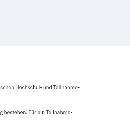
les Management
bepsychologie
Sales & Management
und E-Marketing-Manager
zwischen Hochschul- und Teilnahme-
g bestehen. Für ein Teilnahme-