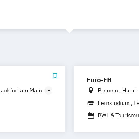
Euro-FH
rankfurt am Main
Bremen
Hamb
ünchen
Frankfurt am M
Fernstudium
F
Stuttgart
BWL & Tourism
Betriebswirtsch
Spezialisierung