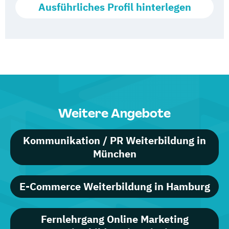
Performance Marketing Management
Ausführliches Profil hinterlegen
Personalmarketing
Professional SEO
Projektmanagement
Weitere Angebote
Search Engine Advertising (SEA)
Kommunikation / PR Weiterbildung in
München
SEM Manager
Social Media
E-Commerce Weiterbildung in Hamburg
Social Media und Kommunikationsmanager
Fernlehrgang Online Marketing