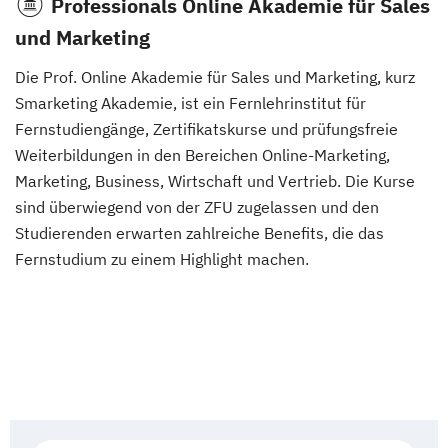
Professionals Online Akademie für Sales
und Marketing
Erfolgsorientierter E-Commerce
Die Prof. Online Akademie für Sales und Marketing, kurz
Smarketing Akademie, ist ein Fernlehrinstitut für
Growth Marketing Manager
Fernstudiengänge, Zertifikatskurse und prüfungsfreie
Weiterbildungen in den Bereichen Online-Marketing,
Integrierte Kommunikation und
Marketing, Business, Wirtschaft und Vertrieb. Die Kurse
Öffentlichkeitsarbeit
sind überwiegend von der ZFU zugelassen und den
Studierenden erwarten zahlreiche Benefits, die das
Konsumverhalten und Marktforschung
Fernstudium zu einem Highlight machen.
Konzeption und Mastering einer Website mit Basics
in HTML5 und CSS3
Leadership