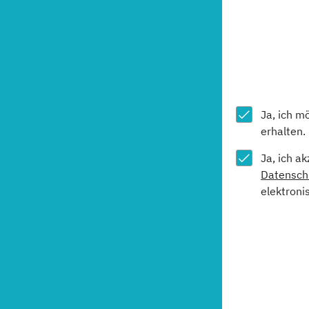
Ja, ich m
erhalten.
Ja, ich a
Datensch
elektroni