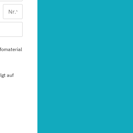
fomaterial
gt auf