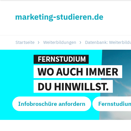
Startseite
Weiterbildungen
Datenbank: Weiterbild
Infobroschüre anfordern
Fernstudiu