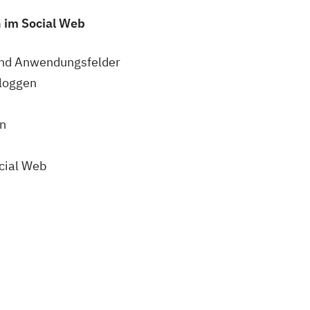
 im Social Web
und Anwendungsfelder
Bloggen
en
ocial Web