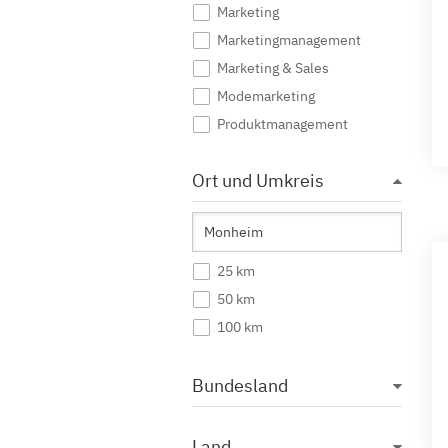
Marketing
Marketingmanagement
Marketing & Sales
Modemarketing
Produktmanagement
Public Relations
Ort und Umkreis
Sportmarketing
Tourismus Marketing
Unternehmenskommunikation
Werbung
25 km
Wirtschaftskommunikation
50 km
100 km
Bundesland
Land