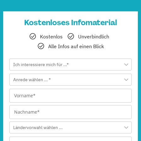
(Fernstudium)
Marketing und digitale Medien
Kostenloses Infomaterial
(Fernstudium)
Kostenlos
Unverbindlich
Medienmanagement
Alle Infos auf einen Blick
(Fernstudium)
Ich interessiere mich für ...*
Online Marketing
(Fernstudium)
Anrede wählen ... *
Online-Marketing und E-Commerce
(Fernstudium)
Produktdesign
(Fernstudium)
Ländervorwahl wählen ...
Public Relations und Kommunikation