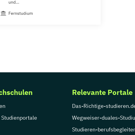
und...
Fernstudium
chschulen
Relevante Portale
en
Das-Richtige-studieren.d
 Studienportale
Wegweiser-duales-Studi
Studieren-berufsbegleite