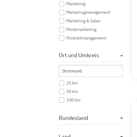
Marketing
Marketingmanagement
Marketing & Sales
Modemarketing
Produktmanagement
Public Relations
Ort und Umkreis
Sportmarketing
Tourismus Marketing
Unternehmenskommunikation
Werbung
25 km
Wirtschaftskommunikation
50 km
100 km
Bundesland
Land