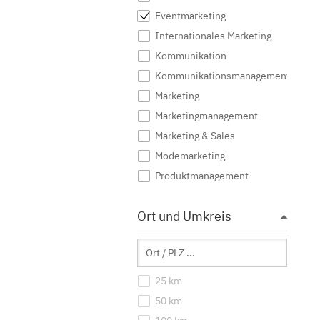
Eventmarketing
Internationales Marketing
Kommunikation
Kommunikationsmanagement
Marketing
Marketingmanagement
Marketing & Sales
Modemarketing
Produktmanagement
Public Relations
Ort und Umkreis
Sportmarketing
Tourismus Marketing
Unternehmenskommunikation
Werbung
25 km
Wirtschaftskommunikation
50 km