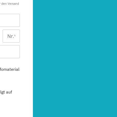
r den Versand
fomaterial
gt auf