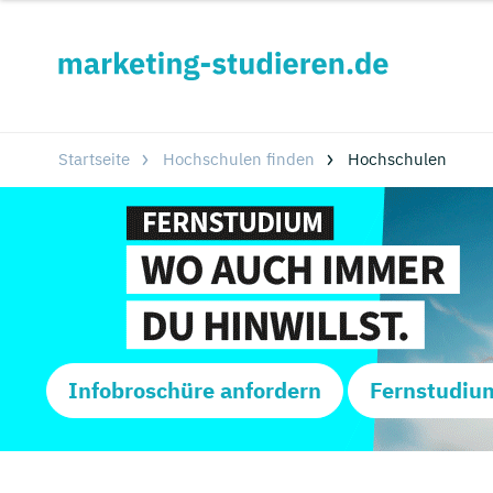
Startseite
Hochschulen finden
Hochschulen
Infobroschüre anfordern
Fernstudiu