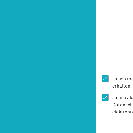
Ja, ich m
erhalten.
Ja, ich a
Datensch
elektroni