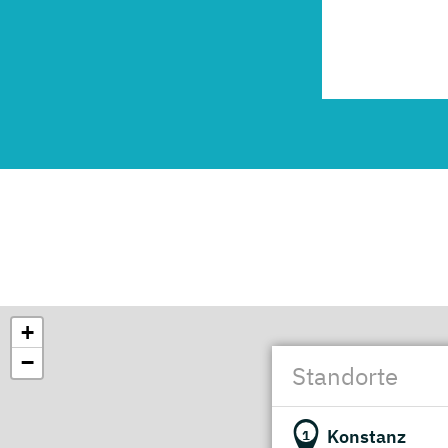
+
−
Standorte
Konstanz
1