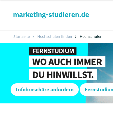
Startseite
Hochschulen finden
Hochschulen
Infobroschüre anfordern
Fernstudiu