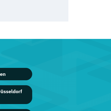
ren
üsseldorf