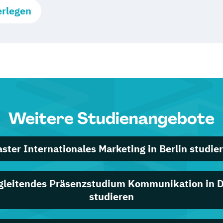
erlegen
Weitere Studienangebote
ster Internationales Marketing in Berlin studie
gleitendes Präsenzstudium Kommunikation in D
studieren