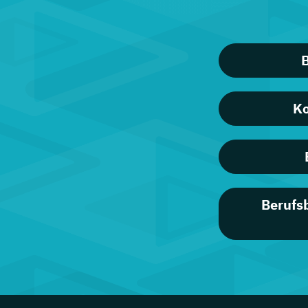
B
Ko
Berufs