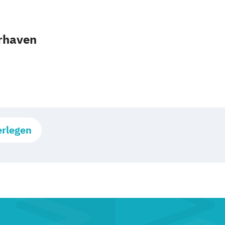
rhaven
erlegen