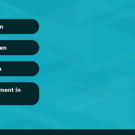
en
ren
n
ment in