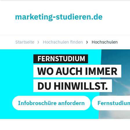
Startseite
Hochschulen finden
Hochschulen
Infobroschüre anfordern
Fernstudiu