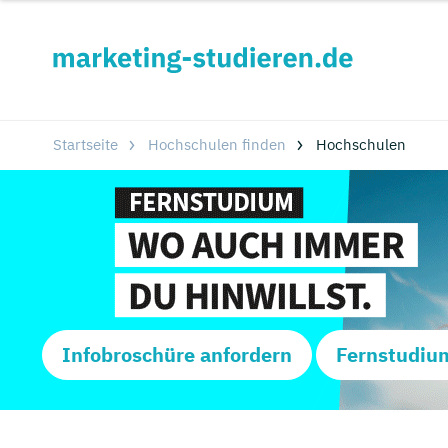
Startseite
Hochschulen finden
Hochschulen
Infobroschüre anfordern
Fernstudiu