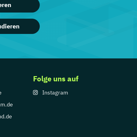
eren
udieren
Folge uns auf
e
Instagram
um.de
nd.de