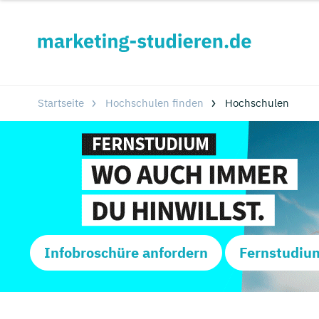
Startseite
Hochschulen finden
Hochschulen
Infobroschüre anfordern
Fernstudiu