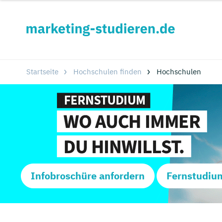
Startseite
Hochschulen finden
Hochschulen
Infobroschüre anfordern
Fernstudiu