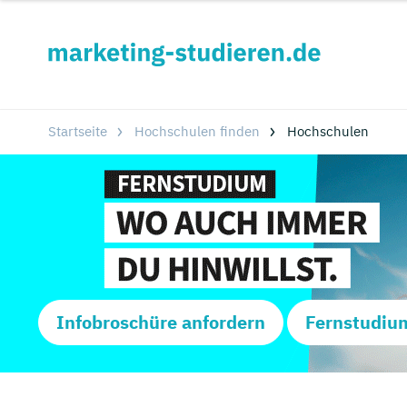
Startseite
Hochschulen finden
Hochschulen
Infobroschüre anfordern
Fernstudiu