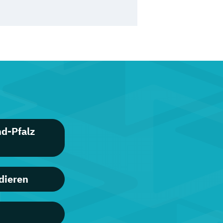
d-Pfalz
dieren