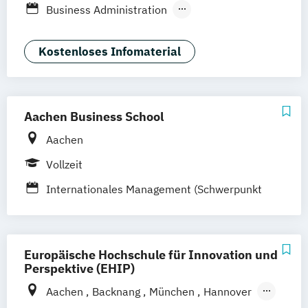
Business Administration
Köln
Mannheim
München
Münster
Business Administration (EN)
Neuss
Nürnberg
Siegen
Stuttgart
International Management
Kostenloses Infomaterial
Wesel
Wuppertal
Augsburg
Kassel
Marketing & Digitale Medien
Leipzig
Gütersloh
Hagen
Karlsruhe
Marketing- und Brand Management
Saarbrücken
Mainz
Arnsberg
Wirtschaft & Management
Digitales Live Studium (DLS)
Wien
Aachen Business School
Aachen
Vollzeit
Internationales Management (Schwerpunkt
Marketing)
Europäische Hochschule für Innovation und
Perspektive (EHIP)
Aachen
Backnang
München
Hannover