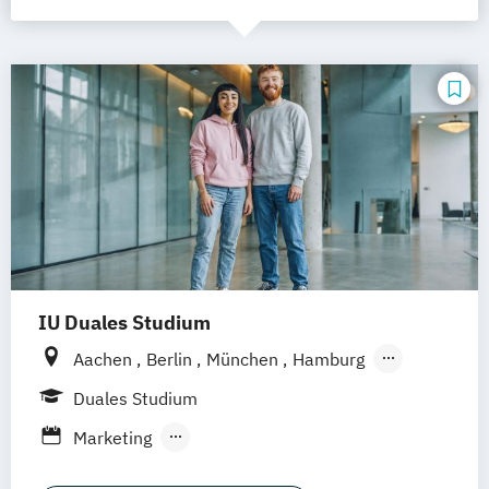
IU Duales Studium
Aachen
Berlin
München
Hamburg
Frankfurt am Main
Düsseldorf
Bremen
Duales Studium
Erfurt
Nürnberg
Hannover
Dortmund
Marketing
Mannheim
Leipzig
Online-Campus
Public Relations & Kommunikation
Augsburg
Bielefeld
Braunschweig