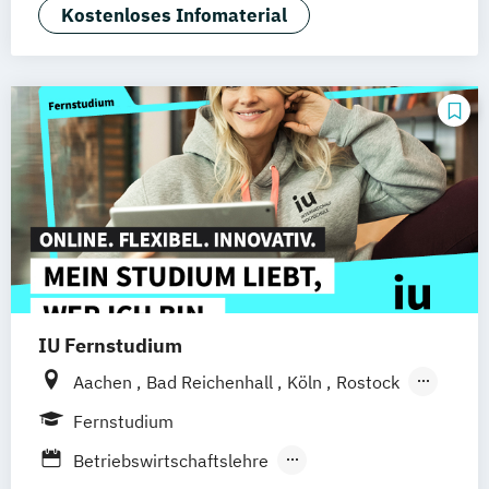
Kostenloses Infomaterial
Dresden
Duisburg
Karlsruhe
Köln
Mainz
Münster
Stuttgart
deutschlandweit
Bonn
IU Fernstudium
Aachen
Bad Reichenhall
Köln
Rostock
Freiburg
Kiel
Frankfurt am Main
Fernstudium
Stuttgart
Dresden
Basel
Bielefeld
Betriebswirtschaftslehre
Deggendorf
Karlsruhe
Kassel