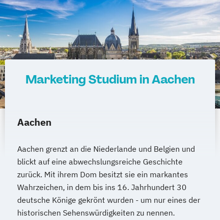
Würzburg
Fürth
Wolfsburg
Bremen
Erlenbach
Euskirchen
Frechen
Griesheim
Hamburg
Kornwestheim
Leichlingen
Leonberg
Lilienthal
Miesbach
Unterhaching
Weilheim
Wildau
Marketing Studium in Aachen
Aachen
Aachen grenzt an die Niederlande und Belgien und
blickt auf eine abwechslungsreiche Geschichte
zurück. Mit ihrem Dom besitzt sie ein markantes
Wahrzeichen, in dem bis ins 16. Jahrhundert 30
deutsche Könige gekrönt wurden - um nur eines der
historischen Sehenswürdigkeiten zu nennen.