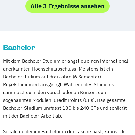
Alle 3 Ergebnisse ansehen
Mannheim
Mönchengladbach
Münster
Nürnberg
Wiesbaden
Wuppertal
Gelsenkirchen
Braunschweig
Chemnitz
Kiel
Magdeburg
Freiburg im Breisgau
Krefeld
Lübeck
Oberhausen
Erfurt
Bachelor
Mainz
Rostock
Kassel
Hagen
Saarbrücken
Mülheim an der Ruhr
Mit dem Bachelor Studium erlangst du einen international
Potsdam
Ludwigshafen
Oldenburg
anerkannten Hochschulabschluss. Meistens ist ein
Leverkusen
Osnabrück
Solingen
Bachelorstudium auf drei Jahre (6 Semester)
Regelstudienzeit ausgelegt. Während des Studiums
Heidelberg
Herne
Neuss
Darmstadt
sammelst du in den verschiedenen Kursen, den
Paderborn
Regensburg
Ingolstadt
sogenannten Modulen, Credit Points (CPs). Das gesamte
Würzburg
Fürth
Wolfsburg
Bremen
Bachelor-Studium umfasst 180 bis 240 CPs und schließt
Erlenbach
Euskirchen
Frechen
mit der Bachelor-Arbeit ab.
Griesheim
Hamburg
Kornwestheim
Leichlingen
Leonberg
Lilienthal
Sobald du deinen Bachelor in der Tasche hast, kannst du
Miesbach
Unterhaching
Weilheim