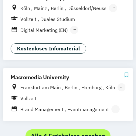
Köln
Mainz
Berlin
Düsseldorf/Neuss
Solingen
Hamburg
Rheine
Rostock
Vollzeit
Duales Studium
online
Digital Marketing (EN)
General Management-Spezialisierung
Brand Management (dual)
Kostenloses Infomaterial
General Management-Spezialisierung
Digital Marketing und E-Commerce (dual)
General Management-Spezialisierung
Macromedia University
Marketing-
Frankfurt am Main
Berlin
Hamburg
Köln
Medien- und Eventmanagement (dual)
Leipzig
München
Stuttgart
Vollzeit
Brand Management
Eventmanagement
Marketingmanagement
Medien- und Kommunikationsmanagement
Alle 4 Ergebnisse ansehen