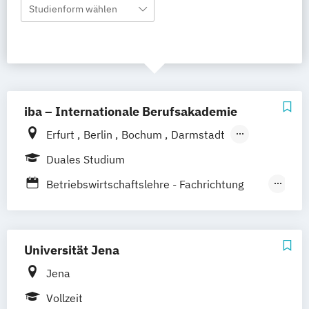
Studienform wählen
iba – Internationale Berufsakademie
Erfurt
Berlin
Bochum
Darmstadt
Hamburg
Heidelberg
Kassel
Köln
Duales Studium
Leipzig
München
Nürnberg
Münster
Betriebswirtschaftslehre - Fachrichtung
Online-Campus
Hotel- und Tourismusmanagement
Betriebswirtschaftslehre –
Marketingkommunikation / Public Relations
Universität Jena
Jena
Vollzeit