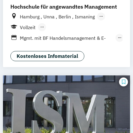
Hochschule für angewandtes Management
Hamburg
Unna
Berlin
Ismaning
Mannheim
Wien
Frankfurt
Hannover
Vollzeit
Leipzig
Düsseldorf
Köln
Nürnberg
Berufsbegleitendes Präsenzstudium
Mgmt. mit BF Handelsmanagement & E-
Stuttgart
Duales Studium
Commerce
Social Media Studies
Sportmanagement
Kostenloses Infomaterial