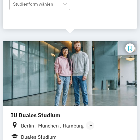
Studienform wählen
IU Duales Studium
Berlin
München
Hamburg
Frankfurt am Main
Düsseldorf
Bremen
Duales Studium