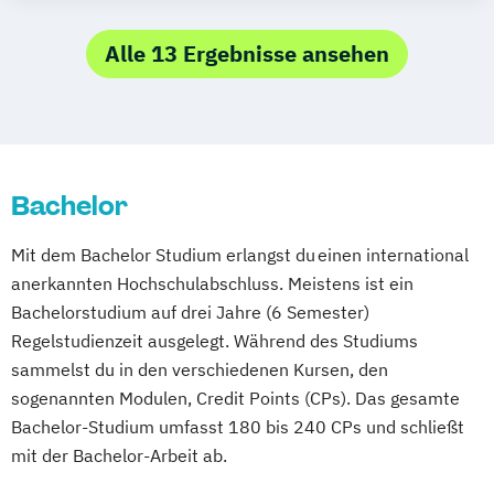
Frankfurt am Main
Hamm
Zürich
Fürth
Betriebswirtschaft und Interkulturelle
Kommunikation
Alle 13 Ergebnisse ansehen
Digital Business Management
Digital Marketing
Kommunikation und Content Creation
Kommunikation und Medienmanagement
Bachelor
Kommunikationsdesign
Medien- und Kommunikationsmanagement
Mit dem Bachelor Studium erlangst du einen international
anerkannten Hochschulabschluss. Meistens ist ein
Mediendesign
Online Marketing
Bachelorstudium auf drei Jahre (6 Semester)
Sales Management & Strategy
UX-Design
Regelstudienzeit ausgelegt. Während des Studiums
sammelst du in den verschiedenen Kursen, den
sogenannten Modulen, Credit Points (CPs). Das gesamte
Bachelor-Studium umfasst 180 bis 240 CPs und schließt
mit der Bachelor-Arbeit ab.