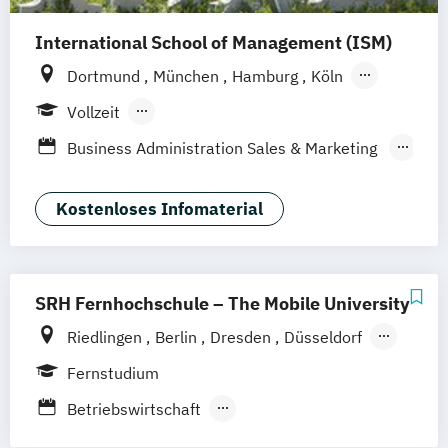
International School of Management (ISM)
Dortmund
München
Hamburg
Köln
Stuttgart
Frankfurt am Main
Berlin
Vollzeit
Berufsbegleitendes Präsenzstudium
Business Administration Sales & Marketing
Management (DE/EN)
Management Marketing
Kostenloses Infomaterial
CRM & Vertrieb (DE/EN)
Marketing & Communications Management
(DE/EN)
SRH Fernhochschule – The Mobile University
Strategic Marketing Management (DE/EN)
Riedlingen
Berlin
Dresden
Düsseldorf
Hamburg
Hannover
Köln
München
Fernstudium
Stuttgart
Ellwangen
Zell
Leipzig
Betriebswirtschaft
Mannheim
Wertheim
Wien
Betriebswirtschaft und Digitalisierung