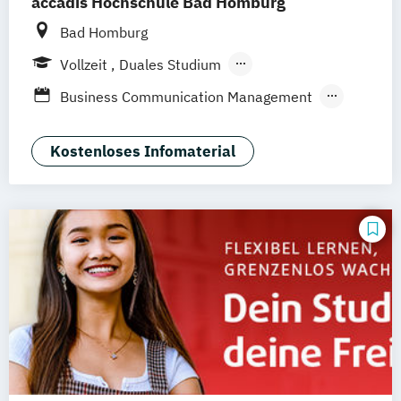
accadis Hochschule Bad Homburg
Bad Homburg
Vollzeit
Duales Studium
Berufsbegleitendes Präsenzstudium
Business Communication Management
Global Marketing Management
International Marketing Management
Kostenloses Infomaterial
Marketing and Event Management