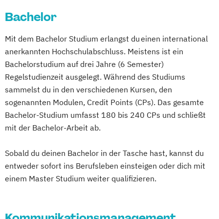
Online Marketing (DE/EN)
Bachelor
Online-Marketing und E-Commerce
Produktdesign
Mit dem Bachelor Studium erlangst du einen international
Public Relations und Kommunikation
anerkannten Hochschulabschluss. Meistens ist ein
Social Media
Bachelorstudium auf drei Jahre (6 Semester)
Regelstudienzeit ausgelegt. Während des Studiums
sammelst du in den verschiedenen Kursen, den
sogenannten Modulen, Credit Points (CPs). Das gesamte
Bachelor-Studium umfasst 180 bis 240 CPs und schließt
mit der Bachelor-Arbeit ab.
Sobald du deinen Bachelor in der Tasche hast, kannst du
entweder sofort ins Berufsleben einsteigen oder dich mit
einem Master Studium weiter qualifizieren.
Kommunikationsmanagement