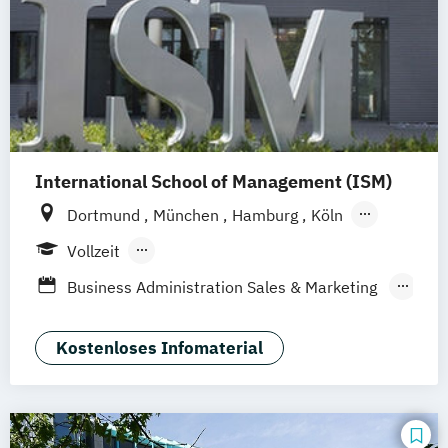
International School of Management (ISM)
Dortmund
München
Hamburg
Köln
Stuttgart
Frankfurt am Main
Berlin
Vollzeit
Berufsbegleitendes Präsenzstudium
Business Administration Sales & Marketing
Management (DE/EN)
Management Marketing
Kostenloses Infomaterial
CRM & Vertrieb (DE/EN)
Marketing & Communications Management
(DE/EN)