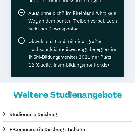
oder Dortmund muss man mögen
Alaaf ohne dich? Im Rheinland führt kein
Weg an dem bunten Treiben vorbei, auch
nicht bei Clownsphobie
Obwohl das Land mit einer großen
Hochschuldichte überzeugt, belegt es im
INSM-Bildungsmonitor 2021 nur Platz
12 (Quelle: insm-bildungsmonitor.de)
Weitere Studienangebote
Studieren in Duisburg
E-Commerce in Duisburg studieren