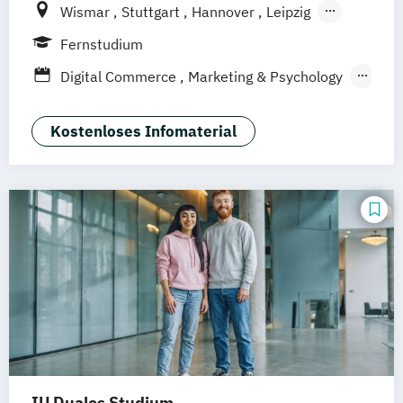
Wismar
Stuttgart
Hannover
Leipzig
Frankfurt am Main
Berlin
Hamburg
Fernstudium
Düsseldorf
München
Dortmund
Bonn
Digital Commerce
Marketing & Psychology
Nürnberg
Marketing
Sales Management
Wirtschaftspsychologie
Kostenloses Infomaterial
IU Duales Studium