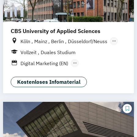
CBS University of Applied Sciences
Köln
Mainz
Berlin
Düsseldorf/Neuss
Solingen
Hamburg
Rheine
Rostock
Vollzeit
Duales Studium
online
Digital Marketing (EN)
General Management-Spezialisierung
Brand Management (dual)
Kostenloses Infomaterial
General Management-Spezialisierung
Digital Marketing und E-Commerce (dual)
General Management-Spezialisierung
Marketing-
Medien- und Eventmanagement (dual)