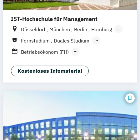
IST-Hochschule für Management
Düsseldorf
München
Berlin
Hamburg
Weil am Rhein
Frankfurt am Main
Essen
Fernstudium
Duales Studium
Stuttgart
Jena
Innsbruck
Linz
Fernlehrgang
Betriebsökonom (FH)
Business Administration
Business Administration (dual)
Kostenloses Infomaterial
Digitalisierungsmanagement
E-Commerce
Hotel- und Tourismusmarketing
Kommunikation & Eventmanagement
Kommunikation & Eventmanagement
(dual)
Kommunikation & Medienmanagement
Kommunikation & Medienmanagement