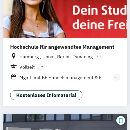
Hochschule für angewandtes Management
Hamburg
Unna
Berlin
Ismaning
Mannheim
Wien
Frankfurt
Hannover
Vollzeit
Leipzig
Düsseldorf
Köln
Nürnberg
Berufsbegleitendes Präsenzstudium
Mgmt. mit BF Handelsmanagement & E-
Stuttgart
Duales Studium
Commerce
Social Media Studies
Sportmanagement
Kostenloses Infomaterial