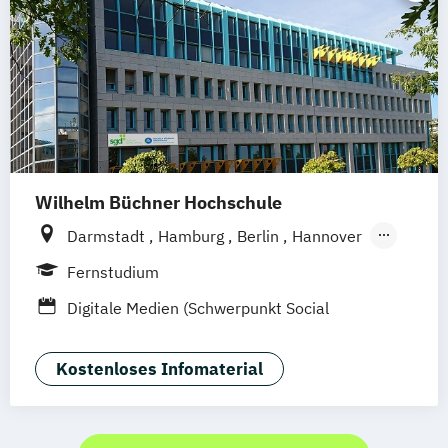
Strategic Marketing Management (DE/EN)
Wilhelm Büchner Hochschule
Darmstadt
Hamburg
Berlin
Hannover
Bonn
Nürnberg
München
Stuttgart
Fernstudium
Göttingen
Leipzig
Freiburg
Wien
Digitale Medien (Schwerpunkt Social
Zürich
Rostock
Dortmund
Media)
Kostenloses Infomaterial