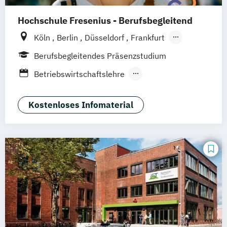
Public Relations und Kommunikation
Hochschule Fresenius - Berufsbegleitend
Social Media
Köln
Berlin
Düsseldorf
Frankfurt
Hamburg
Idstein
München
Wiesbaden
Berufsbegleitendes Präsenzstudium
Online-Campus
Osnabrück
Oldenburg
Betriebswirtschaftslehre
Hannover
Dortmund
Erfurt
Stuttgart
Medienmanagement und Digitales
Braunschweig
Marketing
Kostenloses Infomaterial