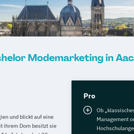
helor Modemarketing in Aa
Pro
Ob „klassisch
en und blickt auf eine
Management ode
t ihrem Dom besitzt sie
Hochschulangeb