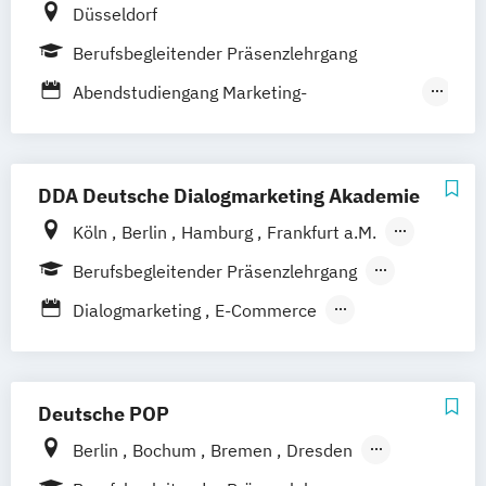
Düsseldorf
Berufsbegleitender Präsenzlehrgang
Abendstudiengang Marketing-
Kommunikationswirt
Kompakt Lehrgang – Social Media Manager
DDA Deutsche Dialogmarketing Akademie
Kompakt-Studium Marketing-
Köln
Berlin
Hamburg
Frankfurt a.M.
Kommunikationswirt
Stuttgart
München
Berufsbegleitender Präsenzlehrgang
Marketing-Kommunikationswirt
Fernlehrgang
Online Marketing Manager
PR-Fachwirt
Dialogmarketing
E-Commerce
Social Media Manager
Online Marketing
Social Media
Tagesstudiengang Marketing-
Kommunikationswirt
Deutsche POP
Berlin
Bochum
Bremen
Dresden
Frankfurt am Main
Hamburg
Hannover