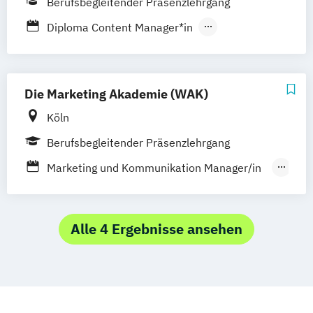
Berufsbegleitender Präsenzlehrgang
Köln
Leipzig
München
Nürnberg
Diploma Content Manager*in
Stuttgart
Diploma Marketing-Manager*in
Diploma Medienmanager*in
Diploma Online-Marketing-Manager*in
Die Marketing Akademie (WAK)
Köln
Berufsbegleitender Präsenzlehrgang
Marketing und Kommunikation Manager/in
(WAK)
Online Marketing Manager/in (WAK)
Staatlich geprüfter Betriebswirt/in für
Alle 4 Ergebnisse ansehen
Marketingkommunikation