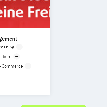
agement
smaning
Düsseldorf
tudium
E-Commerce
nt