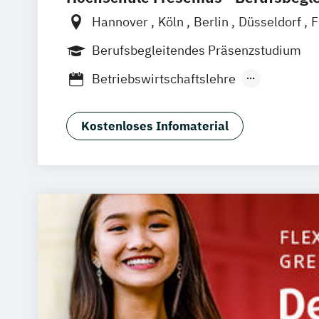
Hannover
Köln
Berlin
Düsseldorf
F
Hamburg
Idstein
München
Wiesba
Berufsbegleitendes Präsenzstudium
Online-Campus
Osnabrück
Oldenbu
Betriebswirtschaftslehre
Erfurt
Stuttgart
Braunschweig
Medienmanagement und Digitales Mark
Kostenloses Infomaterial