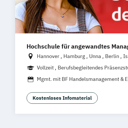
Hochschule für angewandtes Man
Hannover
Hamburg
Unna
Berlin
I
Mannheim
Wien
Frankfurt
Leipzig
Vollzeit
Berufsbegleitendes Präsenzs
Köln
Nürnberg
Stuttgart
Duales Studium
Mgmt. mit BF Handelsmanagement & 
Social Media Studies
Sportmanageme
Kostenloses Infomaterial