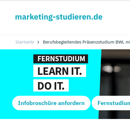
Startseite
Berufsbegleitendes Präsenzstudium BWL mi
Infobroschüre anfordern
Fernstudiu