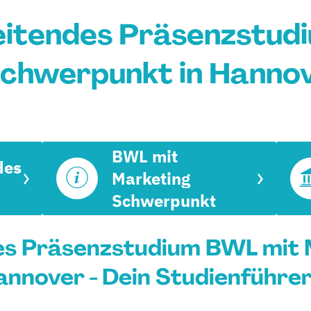
eitendes Präsenzstud
chwerpunkt in Hanno
BWL mit
des
Marketing
Schwerpunkt
es Präsenzstudium BWL mit 
nnover - Dein Studienführe