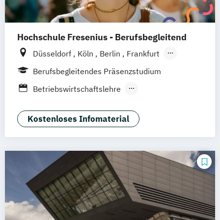
Hochschule Fresenius - Berufsbegleitend
Düsseldorf
Köln
Berlin
Frankfurt
Hamburg
Idstein
München
Wiesbaden
Berufsbegleitendes Präsenzstudium
Online-Campus
Osnabrück
Oldenburg
Betriebswirtschaftslehre
Hannover
Dortmund
Erfurt
Stuttgart
Medienmanagement und Digitales
Braunschweig
Marketing
Kostenloses Infomaterial