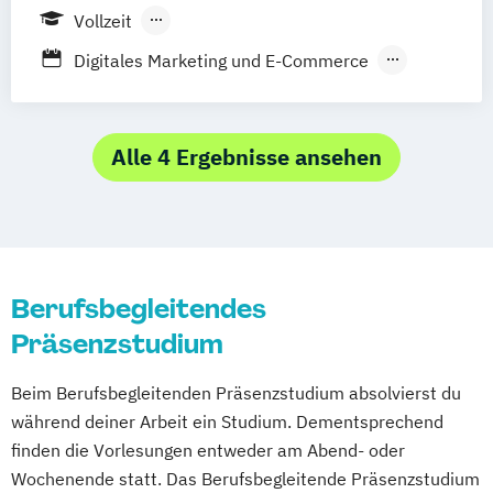
Vollzeit
Berufsbegleitendes Präsenzstudium
Digitales Marketing und E-Commerce
Duales Studium
Fernstudium
Internationales Marketing und
Medienmanagement (DE/EN)
Journalismus und
Alle 4 Ergebnisse ansehen
Unternehmenskommunikation
Management der Medien- und
Kreativwirtschaft
Public Relations und Digitales Marketing
Berufsbegleitendes
(DE/EN)
Präsenzstudium
Social Media Marketing und Content
Creation
Beim Berufsbegleitenden Präsenzstudium absolvierst du
während deiner Arbeit ein Studium. Dementsprechend
finden die Vorlesungen entweder am Abend- oder
Wochenende statt. Das Berufsbegleitende Präsenzstudium