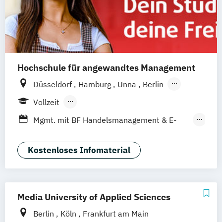
Hochschule für angewandtes Management
Düsseldorf
Hamburg
Unna
Berlin
Ismaning
Mannheim
Wien
Frankfurt
Vollzeit
Hannover
Leipzig
Köln
Nürnberg
Berufsbegleitendes Präsenzstudium
Mgmt. mit BF Handelsmanagement & E-
Stuttgart
Duales Studium
Commerce
Social Media Studies
Sportmanagement
Kostenloses Infomaterial
Media University of Applied Sciences
Berlin
Köln
Frankfurt am Main