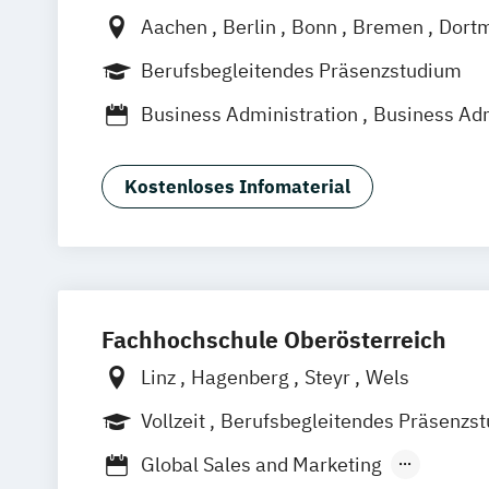
Aachen
Berlin
Bonn
Bremen
Dort
Düsseldorf
Essen
Frankfurt am Main
Berufsbegleitendes Präsenzstudium
Hannover
Köln
Mannheim
Münche
Business Administration
Business Adm
Neuss
Nürnberg
Siegen
Stuttgart
International Management
Wuppertal
Augsburg
Kassel
Leipzig
Marketing & Digitale Medien
Hagen
Karlsruhe
Saarbrücken
Main
Kostenloses Infomaterial
Marketing- und Brand Management
Digitales Live Studium (DLS)
Wien
Wirtschaft & Management
Fachhochschule Oberösterreich
Linz
Hagenberg
Steyr
Wels
Vollzeit
Berufsbegleitendes Präsenzs
Global Sales and Marketing