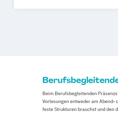
Innovation and Product Management (E
Innovation
Product & Engineering M
Managing Nonprofit and Public Service
Marketing und Electronic Business
Berufsbegleitend
Beim Berufsbegleitenden Präsenzst
Vorlesungen entweder am Abend- od
feste Strukturen brauchst und den 