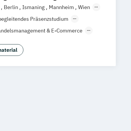
a
Berlin
Ismaning
Mannheim
Wien
over
Leipzig
Düsseldorf
Köln
begleitendes Präsenzstudium
gart
Handelsmanagement & E-Commerce
udies
Sportmanagement
aterial