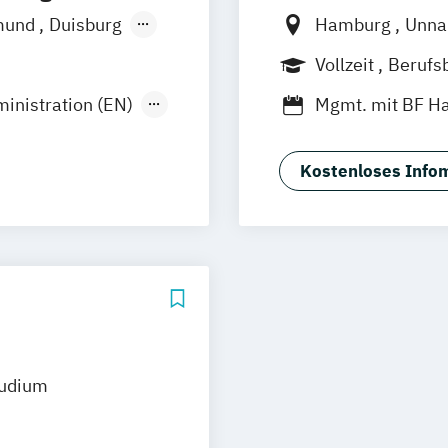
mund
Duisburg
Hamburg
Unn
Hamburg
Frankfurt
Hann
Vollzeit
Berufs
n
Münster
Nürnberg
Stutt
Duales Studium
inistration (EN)
Mgmt. mit BF 
Wesel
Social Media St
Gütersloh
z
Arnsberg
Kostenloses Infom
tudium