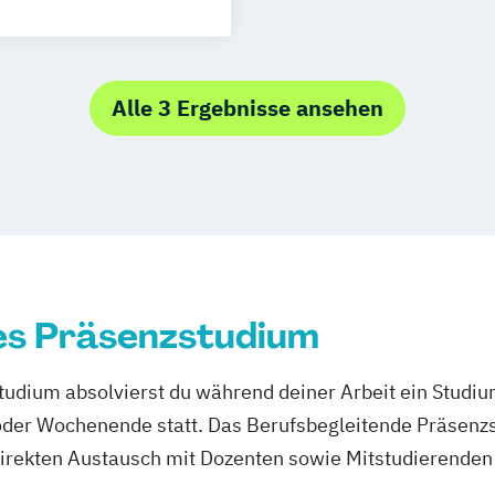
nglisch)
anagement
s
Alle 3 Ergebnisse ansehen
es Präsenzstudium
udium absolvierst du während deiner Arbeit ein Studi
er Wochenende statt. Das Berufsbegleitende Präsenzstu
direkten Austausch mit Dozenten sowie Mitstudierenden 