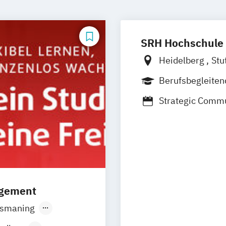
SRH Hochschule 
Heidelberg
Stu
Berufsbegleite
Strategic Commu
agement
Ismaning
r
Leipzig
Köln