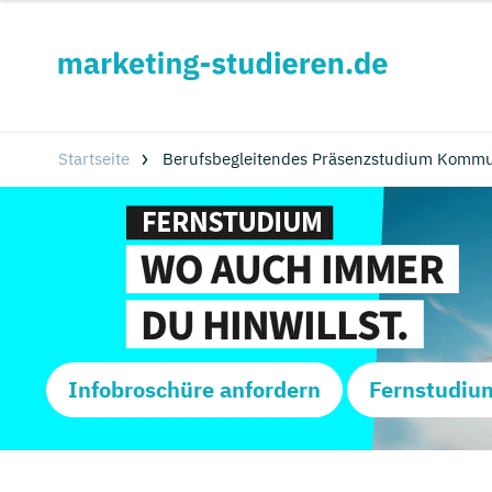
Startseite
Berufsbegleitendes Präsenzstudium Kommun
Infobroschüre anfordern
Fernstudiu