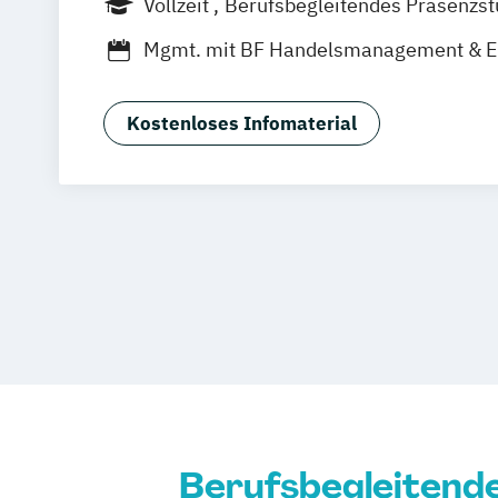
Vollzeit
Berufsbegleitendes Präsenzs
Nürnberg
Stuttgart
Duales Studium
Mgmt. mit BF Handelsmanagement & 
Social Media Studies
Sportmanageme
Kostenloses Infomaterial
Berufsbegleitend