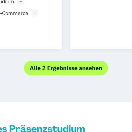
tudium
E-Commerce
nt
Alle 2 Ergebnisse ansehen
es Präsenzstudium