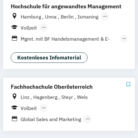
Hochschule für angewandtes Management
Hamburg
Unna
Berlin
Ismaning
Mannheim
Wien
Frankfurt
Hannover
Vollzeit
Leipzig
Düsseldorf
Köln
Nürnberg
Berufsbegleitendes Präsenzstudium
Mgmt. mit BF Handelsmanagement & E-
Stuttgart
Duales Studium
Commerce
Social Media Studies
Sportmanagement
Kostenloses Infomaterial
Fachhochschule Oberösterreich
Linz
Hagenberg
Steyr
Wels
Vollzeit
Berufsbegleitendes Präsenzstudium
Global Sales and Marketing
Innovation and Product Management
(Englisch)