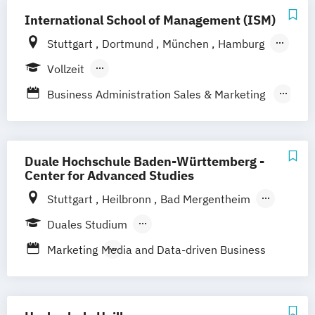
International School of Management (ISM)
Stuttgart
Dortmund
München
Hamburg
Köln
Frankfurt am Main
Berlin
Vollzeit
Berufsbegleitendes Präsenzstudium
Business Administration Sales & Marketing
Management (DE/EN)
Management Marketing
CRM & Vertrieb (DE/EN)
Duale Hochschule Baden-Württemberg -
Marketing & Communications Management
Center for Advanced Studies
(DE/EN)
Stuttgart
Heilbronn
Bad Mergentheim
Strategic Marketing Management (DE/EN)
Friedrichshafen
Heidenheim
Karlsruhe
Duales Studium
Lörrach
Mannheim
Mosbach
Berufsbegleitendes Präsenzstudium
Marketing
Media and Data-driven Business
Ravensburg
Villingen-Schwenningen
Horb am Neckar