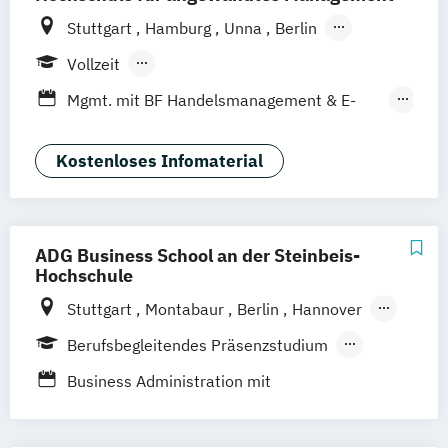
Stuttgart
Hamburg
Unna
Berlin
Ismaning
Mannheim
Wien
Frankfurt
Vollzeit
Hannover
Leipzig
Düsseldorf
Köln
Berufsbegleitendes Präsenzstudium
Mgmt. mit BF Handelsmanagement & E-
Nürnberg
Duales Studium
Commerce
Social Media Studies
Sportmanagement
Kostenloses Infomaterial
ADG Business School an der Steinbeis-
Hochschule
Stuttgart
Montabaur
Berlin
Hannover
München
Dortmund
100 % digital
Berufsbegleitendes Präsenzstudium
Duales Studium
Business Administration mit
Spezialisierung Marketing & Sales