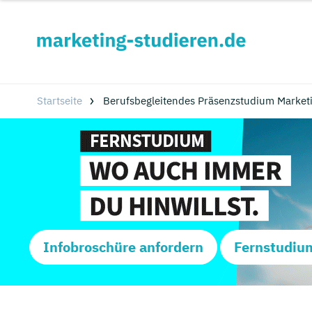
Startseite
Berufsbegleitendes Präsenzstudium Marke
Infobroschüre anfordern
Fernstudiu