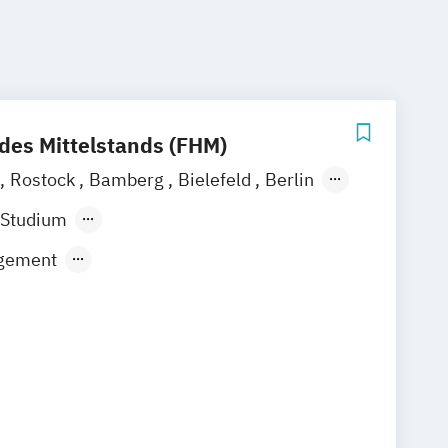
des Mittelstands (FHM)
Rostock
Bamberg
Bielefeld
Berlin
Waldshut
 Studium
ndes Präsenzstudium
Fernstudium
gement
us & Sportmarketing
mmunikation & Digitales Marketing