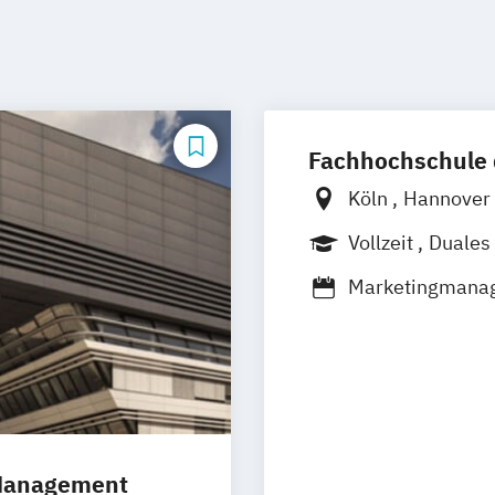
Fachhochschule 
Köln
Hannover
Düren
Frechen
Vollzeit
Duales
Berufsbegleite
Marketingmana
Sportjournalism
Strategische Ko
 Management