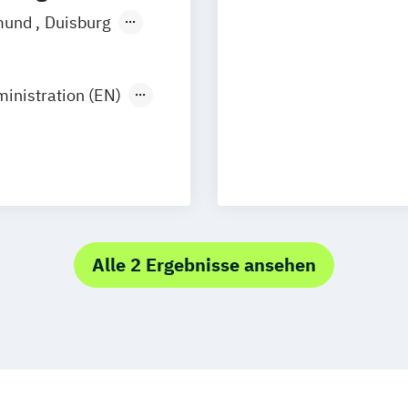
mund
Duisburg
Hamburg
n
Münster
inistration (EN)
Wesel
Gütersloh
z
Arnsberg
Alle 2 Ergebnisse ansehen