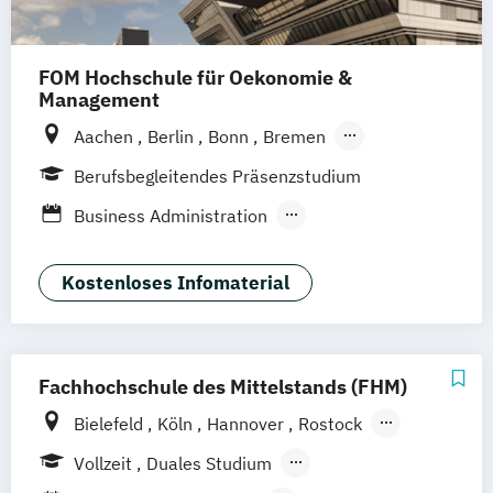
FOM Hochschule für Oekonomie &
Management
Aachen
Berlin
Bonn
Bremen
Dortmund
Duisburg
Düsseldorf
Essen
Berufsbegleitendes Präsenzstudium
Frankfurt am Main
Hamburg
Hannover
Business Administration
Köln
Mannheim
München
Münster
Business Administration (EN)
Neuss
Nürnberg
Siegen
Stuttgart
International Management
Kostenloses Infomaterial
Wesel
Wuppertal
Augsburg
Kassel
Marketing & Digitale Medien
Leipzig
Gütersloh
Hagen
Karlsruhe
Marketing- und Brand Management
Saarbrücken
Mainz
Arnsberg
Wirtschaft & Management
Digitales Live Studium (DLS)
Wien
Fachhochschule des Mittelstands (FHM)
Bielefeld
Köln
Hannover
Rostock
Bamberg
Berlin
Düren
Frechen
Vollzeit
Duales Studium
Waldshut