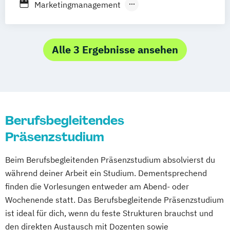
Berufsbegleitendes Präsenzstudium
Marketingmanagement
Fernstudium
Sportjournalismus & Sportmarketing
Strategische Kommunikation & Digitales
Marketing
Alle 3 Ergebnisse ansehen
Berufsbegleitendes
Präsenzstudium
Beim Berufsbegleitenden Präsenzstudium absolvierst du
während deiner Arbeit ein Studium. Dementsprechend
finden die Vorlesungen entweder am Abend- oder
Wochenende statt. Das Berufsbegleitende Präsenzstudium
ist ideal für dich, wenn du feste Strukturen brauchst und
den direkten Austausch mit Dozenten sowie