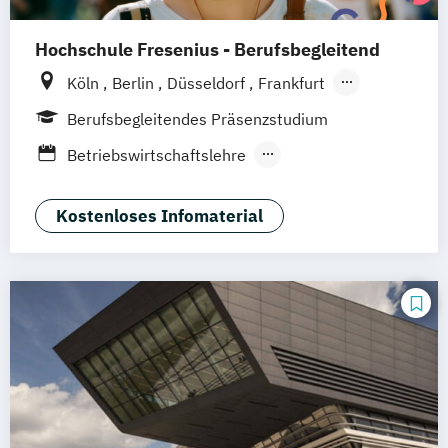
Hochschule Fresenius - Berufsbegleitend
Köln
Berlin
Düsseldorf
Frankfurt
Hamburg
Idstein
München
Wiesbaden
Berufsbegleitendes Präsenzstudium
Online-Campus
Osnabrück
Oldenburg
Betriebswirtschaftslehre
Hannover
Dortmund
Erfurt
Stuttgart
Medienmanagement und Digitales
Braunschweig
Marketing
Kostenloses Infomaterial