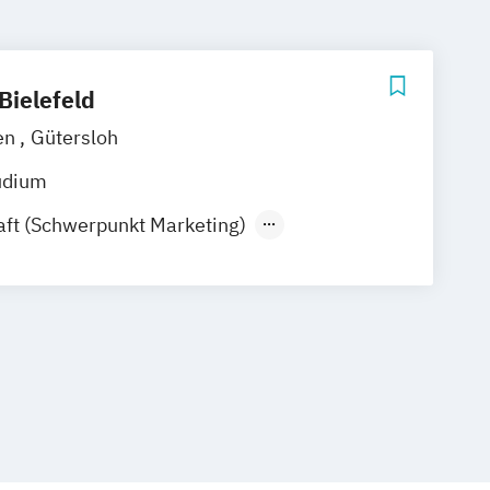
Bielefeld
en
Gütersloh
udium
aft (Schwerpunkt Marketing)
aftslehre (Schwerpunkt Marketing)
ales